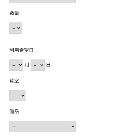
数量
利用希望日
月
日
貸室
備品