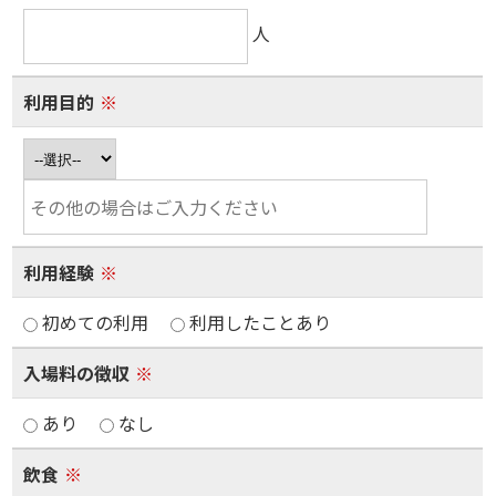
人
利用目的
※
利用経験
※
初めての利用
利用したことあり
入場料の徴収
※
あり
なし
飲食
※