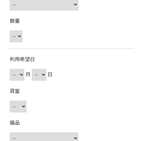
数量
利用希望日
月
日
貸室
備品