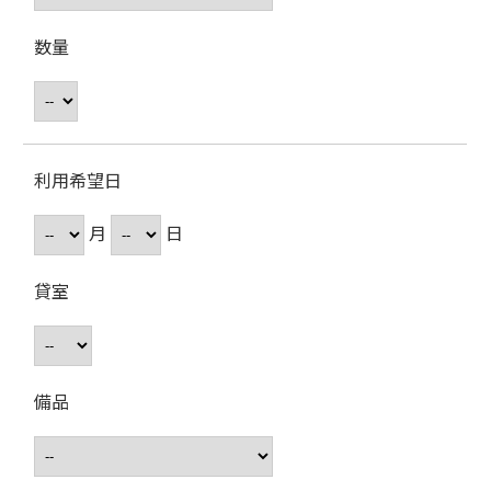
数量
利用希望日
月
日
貸室
備品