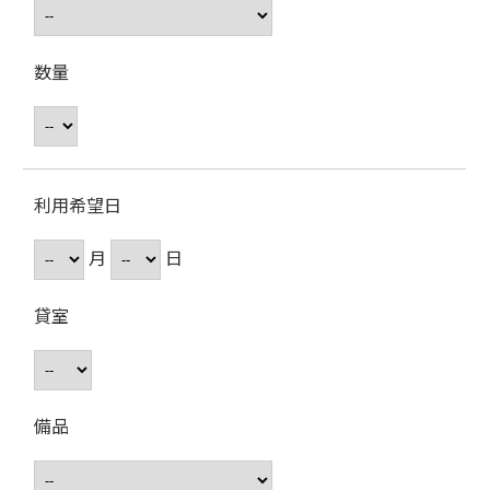
数量
利用希望日
月
日
貸室
備品