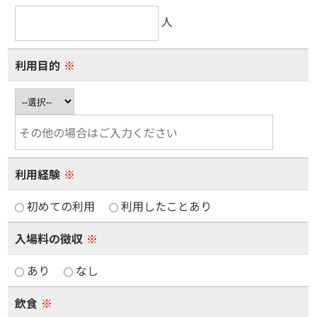
人
利用目的
※
利用経験
※
初めての利用
利用したことあり
入場料の徴収
※
あり
なし
飲食
※