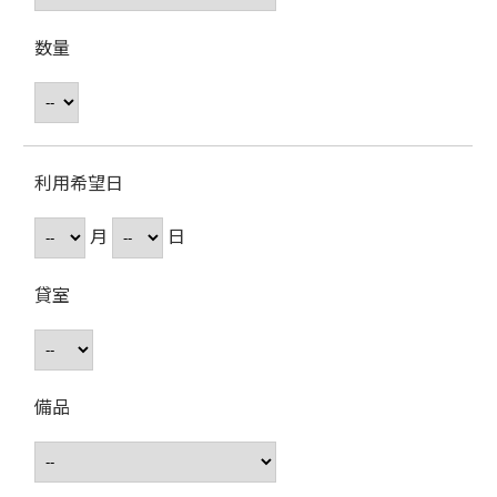
数量
利用希望日
月
日
貸室
備品