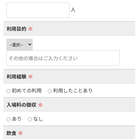
人
利用目的
※
利用経験
※
初めての利用
利用したことあり
入場料の徴収
※
あり
なし
飲食
※