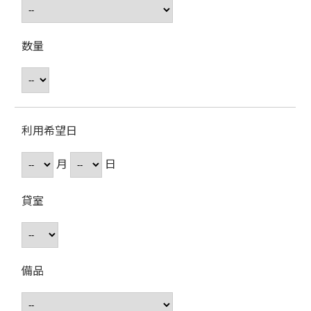
数量
利用希望日
月
日
貸室
備品