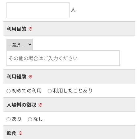
人
利用目的
※
利用経験
※
初めての利用
利用したことあり
入場料の徴収
※
あり
なし
飲食
※