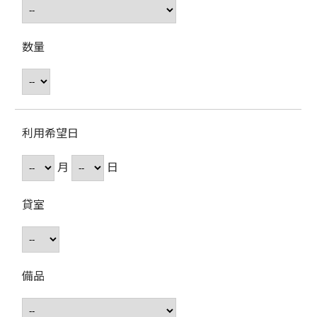
数量
利用希望日
月
日
貸室
備品