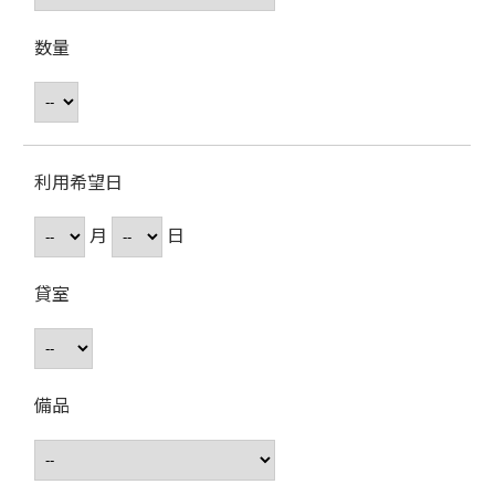
数量
利用希望日
月
日
貸室
備品