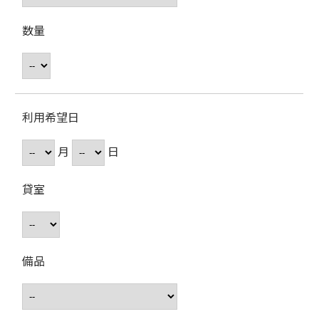
数量
利用希望日
月
日
貸室
備品