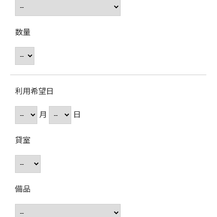
数量
利用希望日
月
日
貸室
備品