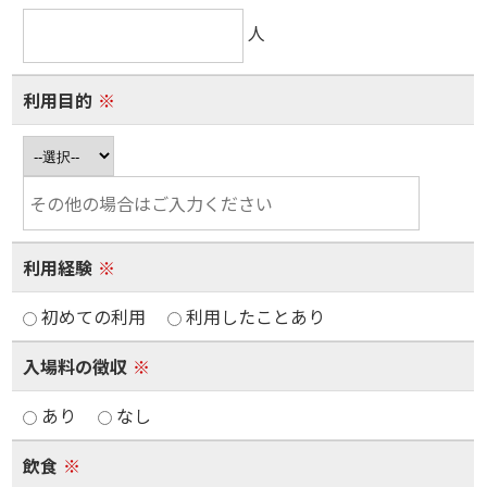
人
利用目的
※
利用経験
※
初めての利用
利用したことあり
入場料の徴収
※
あり
なし
飲食
※