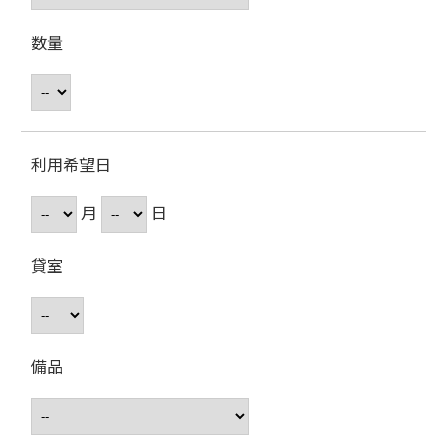
数量
利用希望日
月
日
貸室
備品