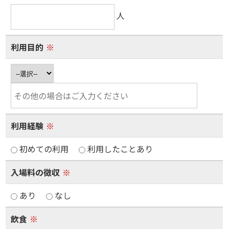
人
利用目的
※
利用経験
※
初めての利用
利用したことあり
入場料の徴収
※
あり
なし
飲食
※