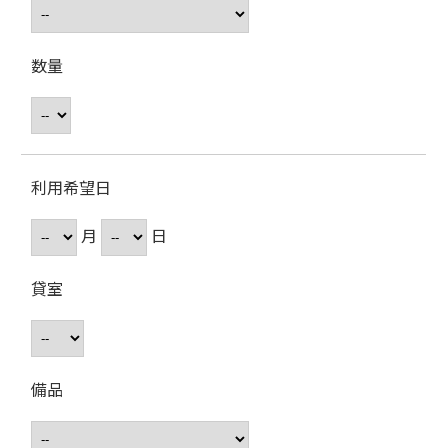
数量
利用希望日
月
日
貸室
備品