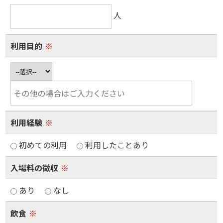
人
利用目的
※
利用経験
※
初めての利用
利用したことあり
入場料の徴収
※
あり
なし
飲食
※