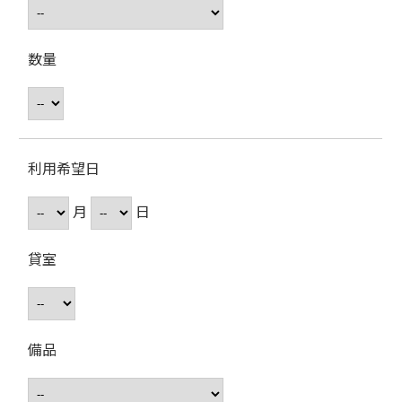
数量
利用希望日
月
日
貸室
備品