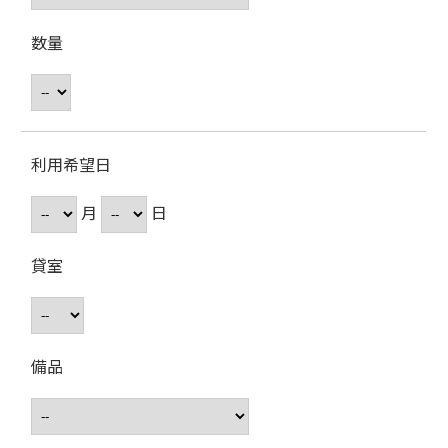
数量
利用希望日
月
日
貸室
備品