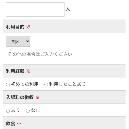
人
利用目的
※
利用経験
※
初めての利用
利用したことあり
入場料の徴収
※
あり
なし
飲食
※