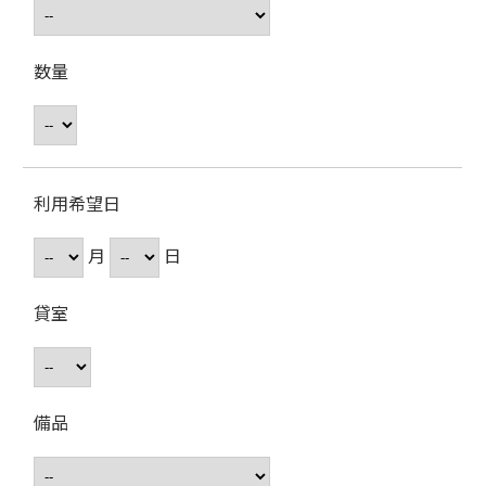
数量
利用希望日
月
日
貸室
備品