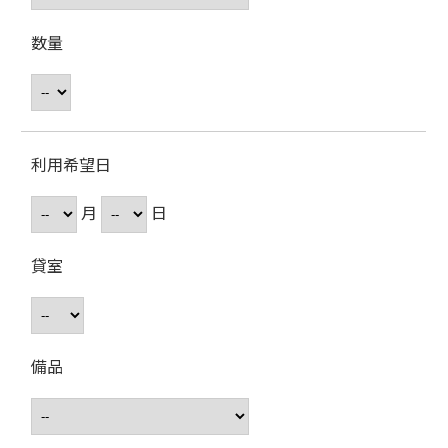
数量
利用希望日
月
日
貸室
備品