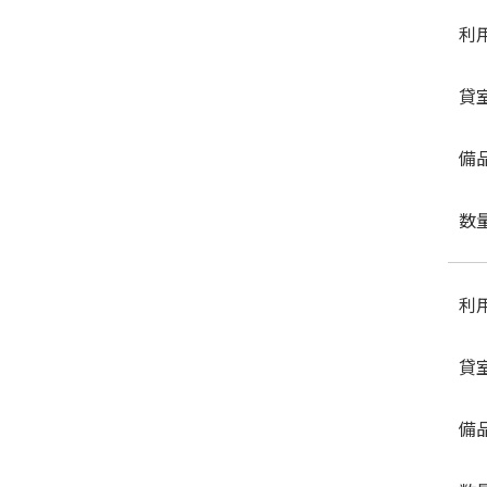
利
貸
備
数
利
貸
備