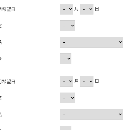
月
日
用希望日
室
品
量
月
日
用希望日
室
品