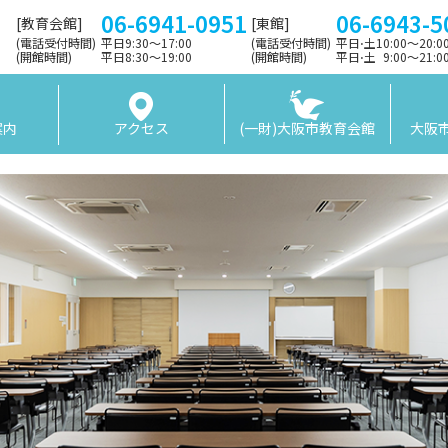
06-6941-0951
06-6943-5
[教育会館]
[東館]
(電話受付時間)
平日9:30〜17:00
(電話受付時間)
平日⋅土10:00～20:
(開館時間)
平日8:30〜19:00
(開館時間)
平日⋅土 9:00〜21:
案内
アクセス
(一財)大阪市教育会館
大阪