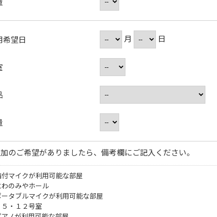
量
月
日
用希望日
室
品
量
追加のご希望がありましたら、備考欄にご記入ください。
備付マイクが利用可能な部屋
にわのみやホール
ポータブルマイクが利用可能な部屋
・５・１２号室
ピアノが利用可能な部屋