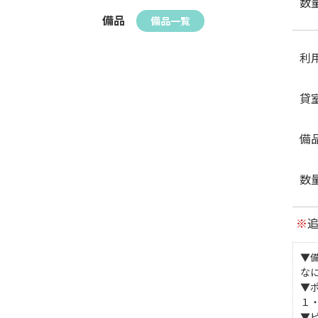
数
備品
備品一覧
利
貸
備
数
※
▼
な
▼
１
▼