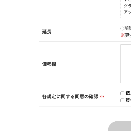
グ
ア
前
延長
※
延
備考欄
個
各規定に関する同意の確認
※
貸