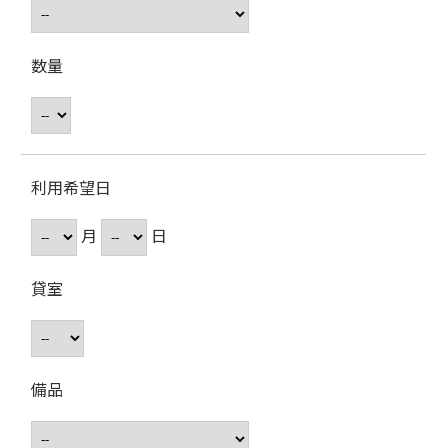
数量
利用希望日
月
日
貸室
備品