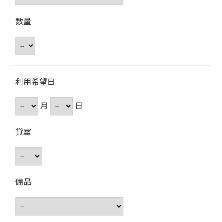
数量
利用希望日
月
日
貸室
備品