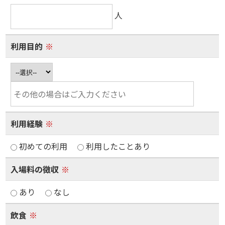
人
利用目的
※
利用経験
※
初めての利用
利用したことあり
入場料の徴収
※
あり
なし
飲食
※