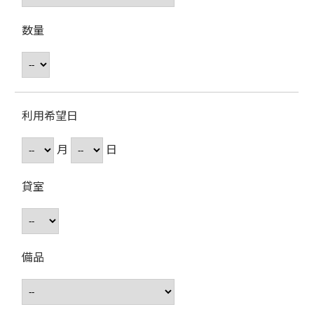
数量
利用希望日
月
日
貸室
備品