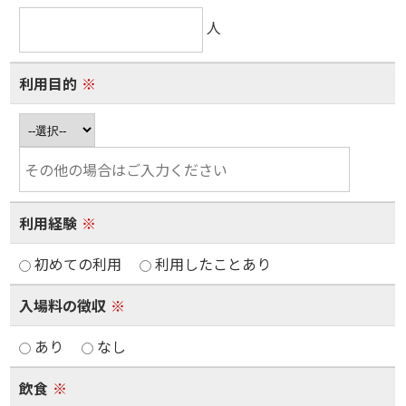
人
利用目的
※
利用経験
※
初めての利用
利用したことあり
入場料の徴収
※
あり
なし
飲食
※