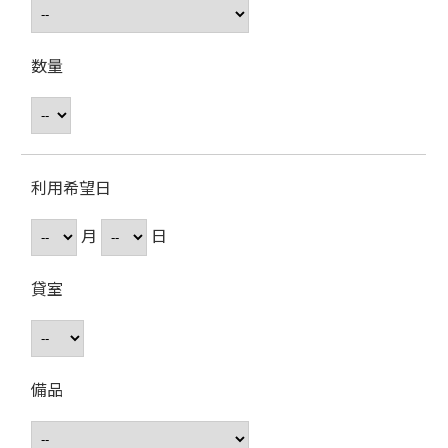
数量
利用希望日
月
日
貸室
備品