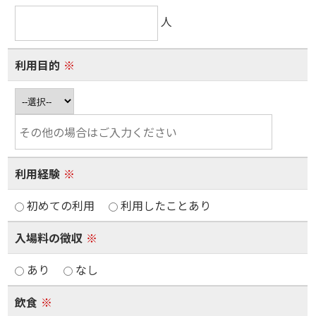
人
利用目的
※
利用経験
※
初めての利用
利用したことあり
入場料の徴収
※
あり
なし
飲食
※