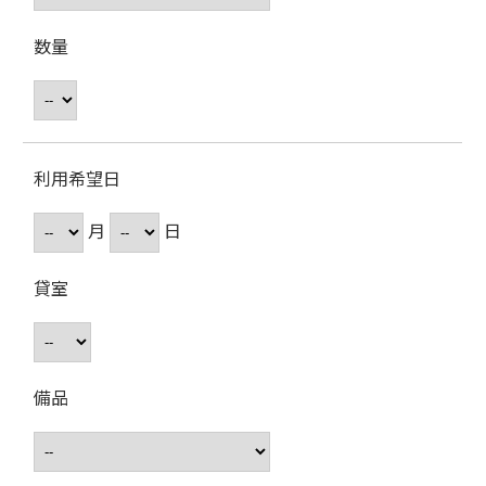
数量
利用希望日
月
日
貸室
備品