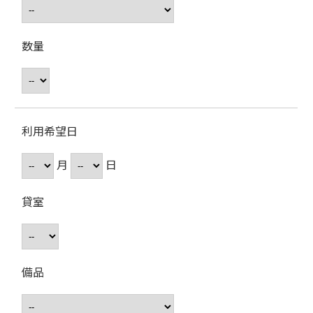
数量
利用希望日
月
日
貸室
備品