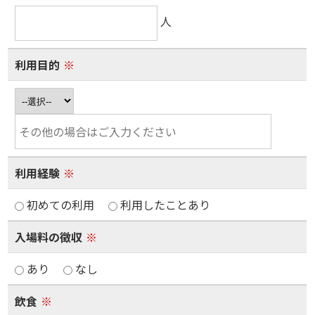
人
利用目的
※
利用経験
※
初めての利用
利用したことあり
入場料の徴収
※
あり
なし
飲食
※