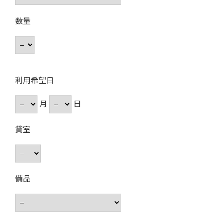
数量
利用希望日
月
日
貸室
備品