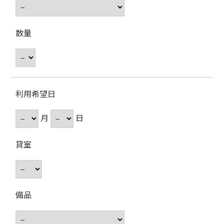
数量
利用希望日
月
日
貸室
備品