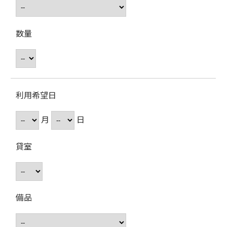
数量
利用希望日
月
日
貸室
備品