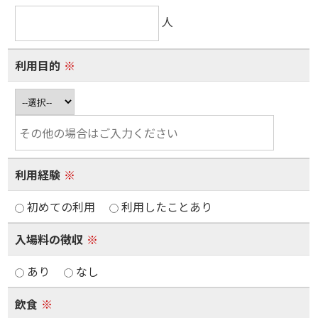
人
利用目的
※
利用経験
※
初めての利用
利用したことあり
入場料の徴収
※
あり
なし
飲食
※