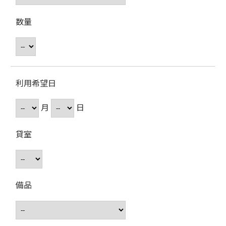
数量
利用希望日
月
日
貸室
備品