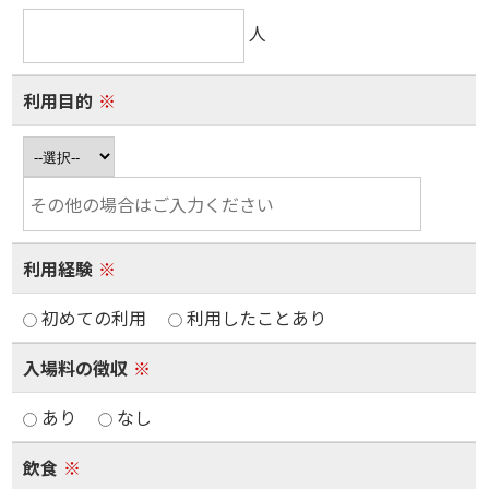
人
利用目的
※
利用経験
※
初めての利用
利用したことあり
入場料の徴収
※
あり
なし
飲食
※