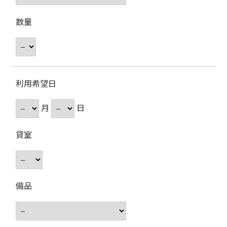
数量
利用希望日
月
日
貸室
備品