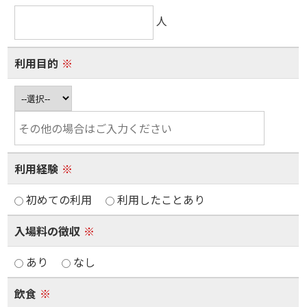
人
利用目的
※
利用経験
※
初めての利用
利用したことあり
入場料の徴収
※
あり
なし
飲食
※