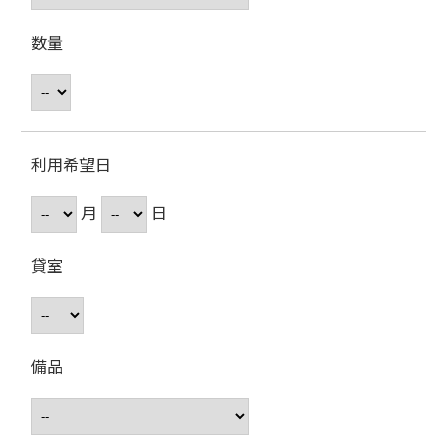
数量
利用希望日
月
日
貸室
備品