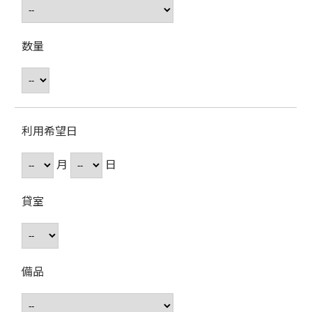
数量
利用希望日
月
日
貸室
備品