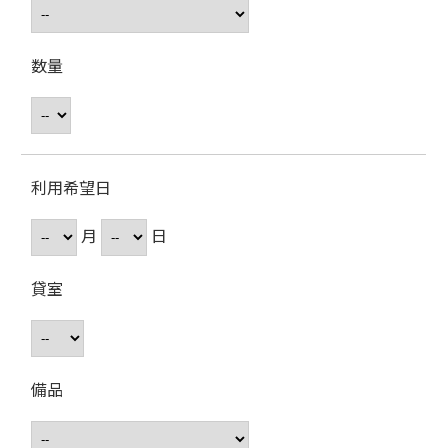
数量
利用希望日
月
日
貸室
備品