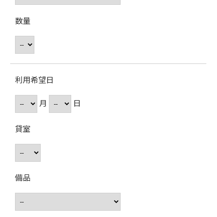
数量
利用希望日
月
日
貸室
備品