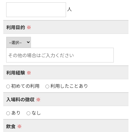
人
利用目的
※
利用経験
※
初めての利用
利用したことあり
入場料の徴収
※
あり
なし
飲食
※