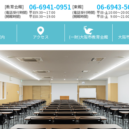
06-6941-0951
06-6943-5
[教育会館]
[東館]
(電話受付時間)
平日9:30〜17:00
(電話受付時間)
平日⋅土10:00～20:
(開館時間)
平日8:30〜19:00
(開館時間)
平日⋅土 9:00〜21:
案内
アクセス
(一財)大阪市教育会館
大阪