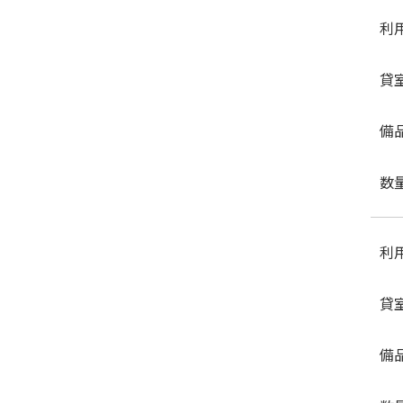
利
貸
備
数
利
貸
備