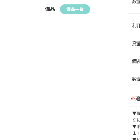
数
備品
備品一覧
利
貸
備
数
※
▼
な
▼
１
▼