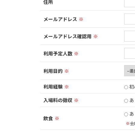
住所
メールアドレス
※
メールアドレス確認用
※
利用予定人数
※
利用目的
※
利用経験
※
初
入場料の徴収
※
あ
あ
飲食
※
※
会