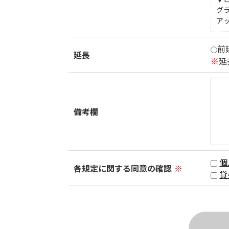
グ
ア
前
延長
※
延
備考欄
個
各規定に関する同意の確認
※
貸