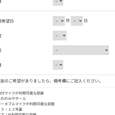
量
月
日
用希望日
室
品
量
追加のご希望がありましたら、備考欄にご記入ください。
備付マイクが利用可能な部屋
にわのみやホール
ポータブルマイクが利用可能な部屋
・５・１２号室
ピアノが利用可能な部屋