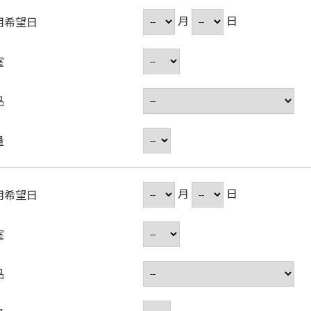
月
日
用希望日
室
品
量
月
日
用希望日
室
品