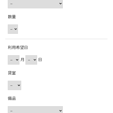
数量
利用希望日
月
日
貸室
備品