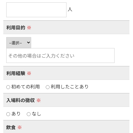
人
利用目的
※
利用経験
※
初めての利用
利用したことあり
入場料の徴収
※
あり
なし
飲食
※