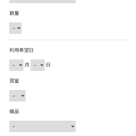
数量
利用希望日
月
日
貸室
備品