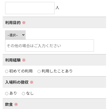
人
利用目的
※
利用経験
※
初めての利用
利用したことあり
入場料の徴収
※
あり
なし
飲食
※