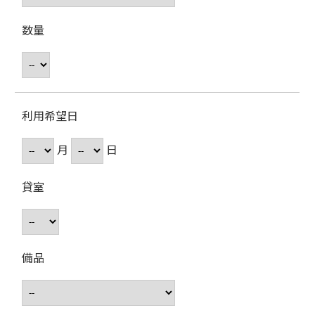
数量
利用希望日
月
日
貸室
備品