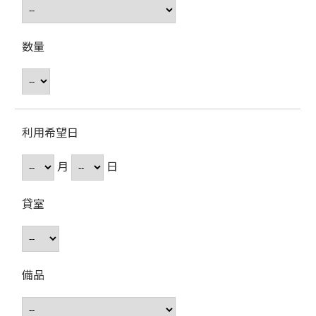
数量
利用希望日
月
日
貸室
備品