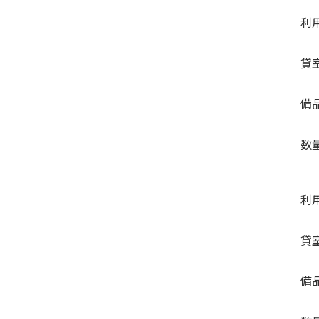
利
貸
備
数
利
貸
備