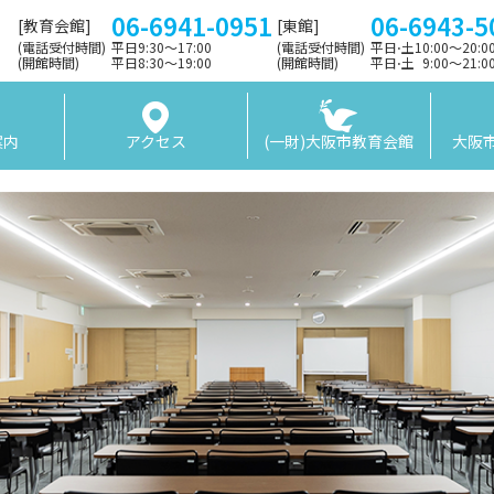
06-6941-0951
06-6943-5
[教育会館]
[東館]
(電話受付時間)
平日9:30〜17:00
(電話受付時間)
平日⋅土10:00～20:
(開館時間)
平日8:30〜19:00
(開館時間)
平日⋅土 9:00〜21:
案内
アクセス
(一財)大阪市教育会館
大阪