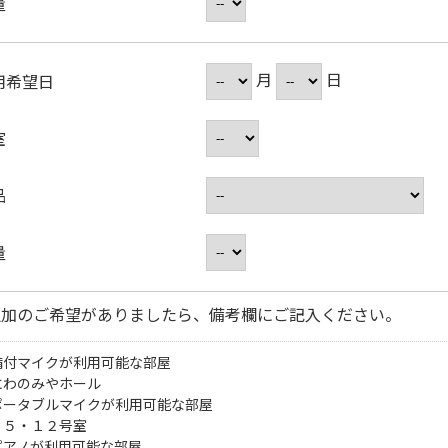
量
月
日
用希望日
室
品
量
追加のご希望がありましたら、備考欄にご記入ください。
備付マイクが利用可能な部屋
にわのみやホール
ポータブルマイクが利用可能な部屋
・５・１２号室
ピアノが利用可能な部屋