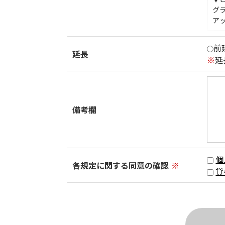
グ
ア
前
延長
※
延
備考欄
個
各規定に関する同意の確認
※
貸