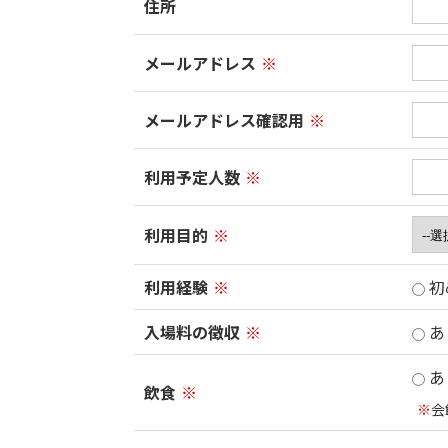
住所
メールアドレス
※
メールアドレス確認用
※
利用予定人数
※
利用目的
※
利用経験
※
初
入場料の徴収
※
あ
あ
飲食
※
※
会