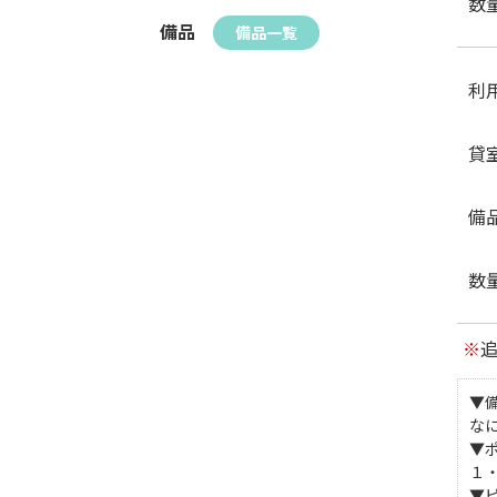
数
備品
備品一覧
利
貸
備
数
※
▼
な
▼
１
▼