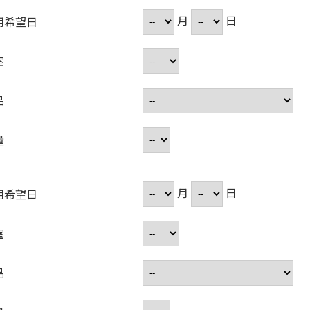
月
日
用希望日
室
品
量
月
日
用希望日
室
品