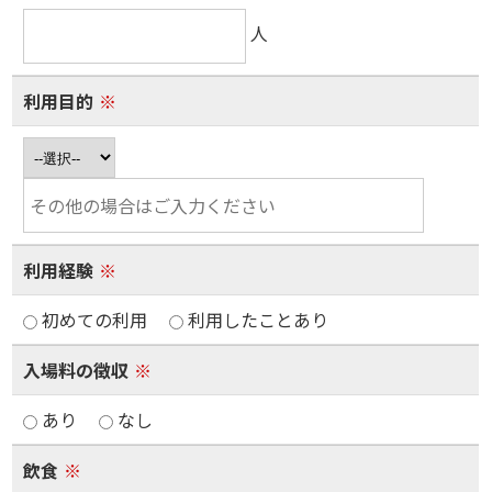
人
利用目的
※
利用経験
※
初めての利用
利用したことあり
入場料の徴収
※
あり
なし
飲食
※