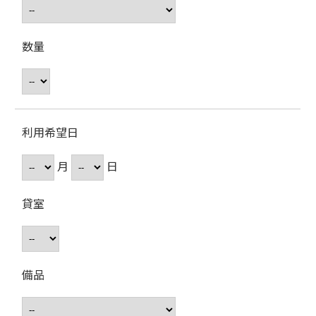
数量
利用希望日
月
日
貸室
備品