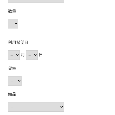
数量
利用希望日
月
日
貸室
備品