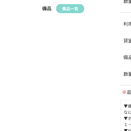
数
備品
備品一覧
利
貸
備
数
※
▼
な
▼
１
▼