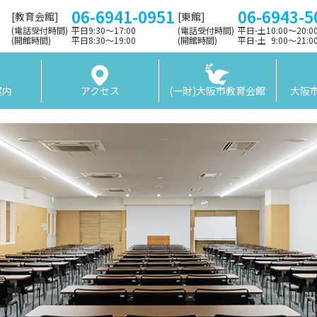
06-6941-0951
06-6943-5
[教育会館]
[東館]
(電話受付時間)
平日9:30〜17:00
(電話受付時間)
平日⋅土10:00～20:
(開館時間)
平日8:30〜19:00
(開館時間)
平日⋅土 9:00〜21:
案内
アクセス
(一財)大阪市教育会館
大阪