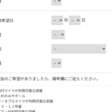
量
月
日
用希望日
室
品
量
追加のご希望がありましたら、備考欄にご記入ください。
備付マイクが利用可能な部屋
にわのみやホール
ポータブルマイクが利用可能な部屋
・５・１２号室
ピアノが利用可能な部屋