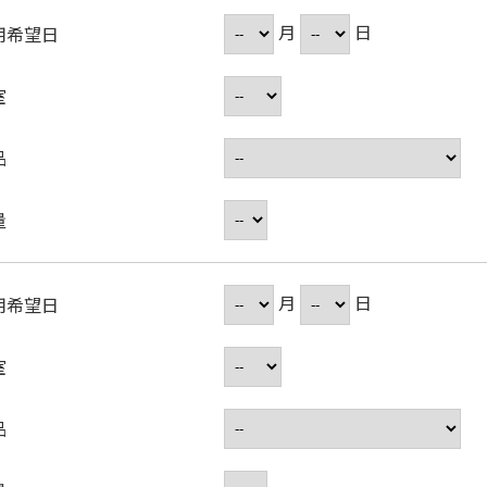
月
日
用希望日
室
品
量
月
日
用希望日
室
品