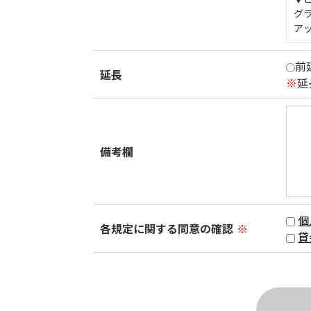
グ
ア
前
延長
※
延
備考欄
個
各規定に関する同意の確認
※
貸