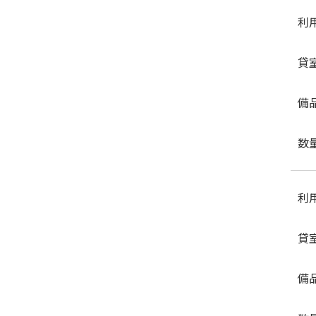
利
貸
備
数
利
貸
備