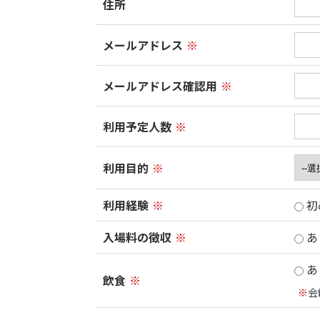
住所
メールアドレス
※
メールアドレス確認用
※
利用予定人数
※
利用目的
※
利用経験
※
初
入場料の徴収
※
あ
あ
飲食
※
※
会