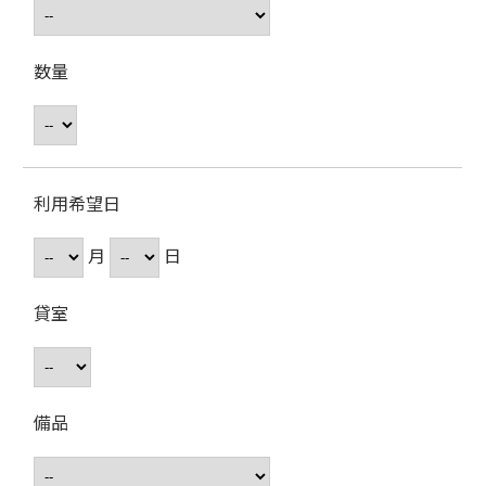
数量
利用希望日
月
日
貸室
備品