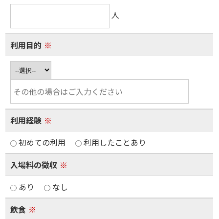
人
利用目的
※
利用経験
※
初めての利用
利用したことあり
入場料の徴収
※
あり
なし
飲食
※