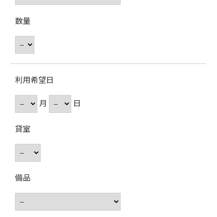
数量
利用希望日
月
日
貸室
備品