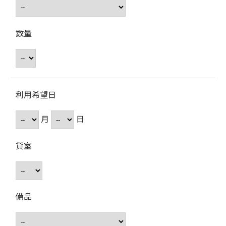
数量
利用希望日
月
日
貸室
備品