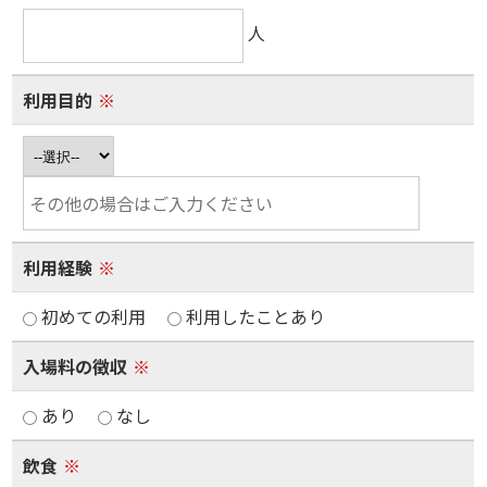
人
利用目的
※
利用経験
※
初めての利用
利用したことあり
入場料の徴収
※
あり
なし
飲食
※