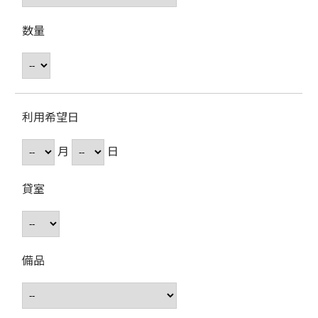
数量
利用希望日
月
日
貸室
備品